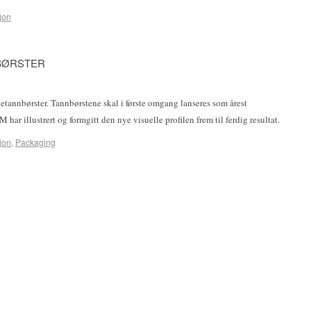
sjon
BØRSTER
tannbørster. Tannbørstene skal i første omgang lanseres som årest
har illustrert og formgitt den nye visuelle profilen frem til ferdig resultat.
sjon
,
Packaging