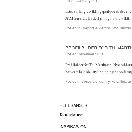
Posted
January 2012
Etter en lang utviklingsperiode er det en
J&M har stått for design- og navnutvik
Posted in
Corporate Identity
,
Foto/Illustra
PROFILBILDER FOR TH. MART
Posted
December 2011
Profilbilder for Th. Marthisen. Nye bilder
har stått bak idé, styling og gjennomføri
Posted in
Corporate Identity
,
Foto/Illustra
REFERANSER
Kundereferanser
INSPIRASJON