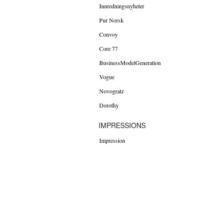
Innredningsnyheter
Pur Norsk
Convoy
Core 77
BusinessModelGeneration
Vogue
Novogratz
Dorothy
IMPRESSIONS
Impression