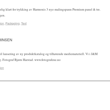
delig klart for trykking av Harmonis 3 nye malingspann Premium panel & tre.
lingen.
sjon
,
Packaging
,
Text
HINSEN
 til lansering av ny produktkatalog og tilhørende mediemateriell. Vi i J&M
ng. Fotograf Bjørn Harstad. www.fotografene.no
sjon