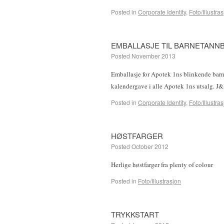
Posted in
Corporate Identity
,
Foto/Illustra
EMBALLASJE TIL BARNETANN
Posted
November 2013
Emballasje for Apotek 1ns blinkende barne
kalendergave i alle Apotek 1ns utsalg. J&M 
Posted in
Corporate Identity
,
Foto/Illustra
HØSTFARGER
Posted
October 2012
Herlige høstfarger fra plenty of colour
Posted in
Foto/Illustrasjon
TRYKKSTART